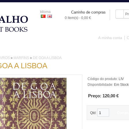
Idioma
Carrinho de compras
0 item(s) - 0,00 €
A minha conta
O
IVROS
PORCELANA
ARTE SACRA
OBJECTOS
PINTURA
IVROS
»
MARFINS
»
DE GOA A LISBOA
GOA A LISBOA
Código do produto:
LIV
Disponibilidade:
Em Stock
Preço: 120,00 €
Qtd:
Compr