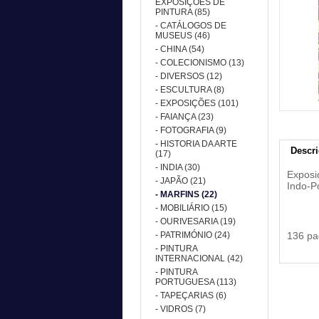
EXPOSIÇÕES DE
PINTURA (85)
- CATÁLOGOS DE
MUSEUS (46)
- CHINA (54)
- COLECIONISMO (13)
- DIVERSOS (12)
- ESCULTURA (8)
- EXPOSIÇÕES (101)
- FAIANÇA (23)
- FOTOGRAFIA (9)
- HISTORIA DA ARTE
Descr
(17)
- INDIA (30)
Exposi
- JAPÃO (21)
Indo-P
- MARFINS (22)
- MOBILIÁRIO (15)
- OURIVESARIA (19)
- PATRIMÓNIO (24)
136 pa
- PINTURA
INTERNACIONAL (42)
- PINTURA
PORTUGUESA (113)
- TAPEÇARIAS (6)
- VIDROS (7)