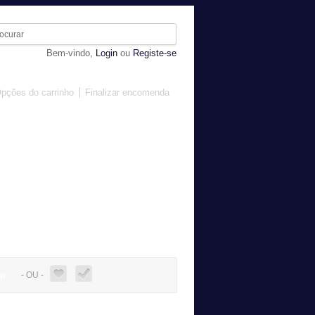
Bem-vindo,
Login
ou
Registe-se
pções do carrinho
Finalizar encomenda
MOBILIÁRIO
DIVERSOS
- OU -
ar