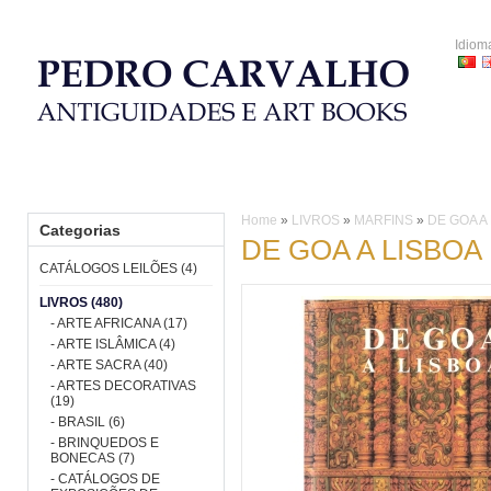
Idiom
HOME
CATÁLOGOS LEILÕES
LIVROS
PORCELANA
Home
»
LIVROS
»
MARFINS
»
DE GOA A
Categorias
DE GOA A LISBOA
CATÁLOGOS LEILÕES (4)
LIVROS (480)
- ARTE AFRICANA (17)
- ARTE ISLÂMICA (4)
- ARTE SACRA (40)
- ARTES DECORATIVAS
(19)
- BRASIL (6)
- BRINQUEDOS E
BONECAS (7)
- CATÁLOGOS DE