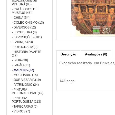
EXPOSIÇÕES DE
PINTURA (85)
- CATÁLOGOS DE
MUSEUS (46)
- CHINA (54)
- COLECIONISMO (13)
- DIVERSOS (12)
- ESCULTURA (8)
- EXPOSIÇÕES (101)
- FAIANÇA (23)
- FOTOGRAFIA (9)
- HISTORIA DA ARTE
Descrição
Avaliações (0)
(17)
- INDIA (30)
Exposição realizada em Bruxelas, 
- JAPÃO (21)
- MARFINS (22)
- MOBILIÁRIO (15)
- OURIVESARIA (19)
148 pags
- PATRIMÓNIO (24)
- PINTURA
INTERNACIONAL (42)
- PINTURA
PORTUGUESA (113)
- TAPEÇARIAS (6)
- VIDROS (7)