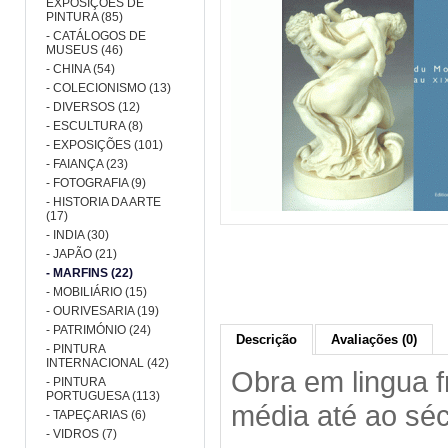
EXPOSIÇÕES DE
PINTURA (85)
- CATÁLOGOS DE
MUSEUS (46)
- CHINA (54)
- COLECIONISMO (13)
- DIVERSOS (12)
- ESCULTURA (8)
- EXPOSIÇÕES (101)
- FAIANÇA (23)
- FOTOGRAFIA (9)
- HISTORIA DA ARTE
(17)
- INDIA (30)
- JAPÃO (21)
- MARFINS (22)
- MOBILIÁRIO (15)
- OURIVESARIA (19)
- PATRIMÓNIO (24)
Descrição
Avaliações (0)
- PINTURA
INTERNACIONAL (42)
Obra em lingua f
- PINTURA
PORTUGUESA (113)
média até ao sé
- TAPEÇARIAS (6)
- VIDROS (7)