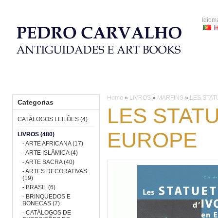
Idiom
HOME
CATÁLOGOS LEILÕES
LIVROS
PORCELANA
Home
»
LIVROS
»
MARFINS
»
LES STAT
Categorias
LES STATU
CATÁLOGOS LEILÕES (4)
EUROPE
LIVROS (480)
- ARTE AFRICANA (17)
- ARTE ISLÂMICA (4)
- ARTE SACRA (40)
- ARTES DECORATIVAS
(19)
- BRASIL (6)
- BRINQUEDOS E
BONECAS (7)
- CATÁLOGOS DE