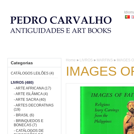
Idiom
HOME
CATÁLOGOS LEILÕES
LIVROS
PORCELANA
Home
»
LIVROS
»
MARFINS
»
IMAGES O
Categorias
IMAGES OF
CATÁLOGOS LEILÕES (4)
LIVROS (480)
- ARTE AFRICANA (17)
- ARTE ISLÂMICA (4)
- ARTE SACRA (40)
- ARTES DECORATIVAS
(19)
- BRASIL (6)
- BRINQUEDOS E
BONECAS (7)
- CATÁLOGOS DE