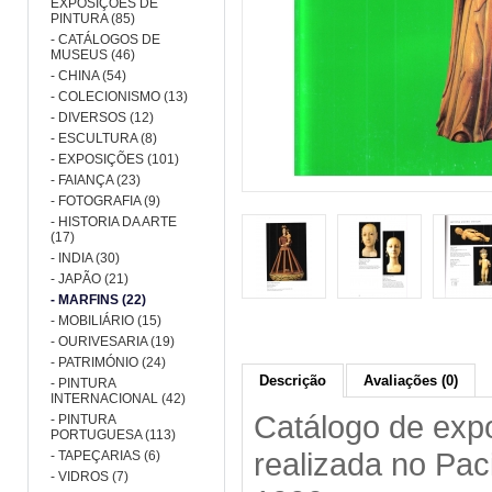
EXPOSIÇÕES DE
PINTURA (85)
- CATÁLOGOS DE
MUSEUS (46)
- CHINA (54)
- COLECIONISMO (13)
- DIVERSOS (12)
- ESCULTURA (8)
- EXPOSIÇÕES (101)
- FAIANÇA (23)
- FOTOGRAFIA (9)
- HISTORIA DA ARTE
(17)
- INDIA (30)
- JAPÃO (21)
- MARFINS (22)
- MOBILIÁRIO (15)
- OURIVESARIA (19)
- PATRIMÓNIO (24)
Descrição
Avaliações (0)
- PINTURA
INTERNACIONAL (42)
Catálogo de expo
- PINTURA
PORTUGUESA (113)
realizada no Pa
- TAPEÇARIAS (6)
- VIDROS (7)