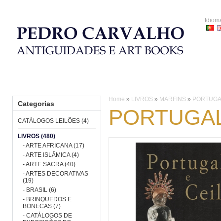
Idiom
HOME
CATÁLOGOS LEILÕES
LIVROS
PORCELANA
Home
»
LIVROS
»
MARFINS
»
PORTUGA
Categorias
PORTUGAL
CATÁLOGOS LEILÕES (4)
LIVROS (480)
- ARTE AFRICANA (17)
- ARTE ISLÂMICA (4)
- ARTE SACRA (40)
- ARTES DECORATIVAS
(19)
- BRASIL (6)
- BRINQUEDOS E
BONECAS (7)
- CATÁLOGOS DE