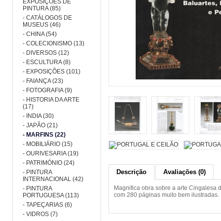
EXPOSIÇÕES DE
PINTURA (85)
- CATÁLOGOS DE
MUSEUS (46)
- CHINA (54)
- COLECIONISMO (13)
- DIVERSOS (12)
- ESCULTURA (8)
- EXPOSIÇÕES (101)
- FAIANÇA (23)
- FOTOGRAFIA (9)
- HISTORIA DA ARTE
(17)
- INDIA (30)
- JAPÃO (21)
- MARFINS (22)
- MOBILIÁRIO (15)
- OURIVESARIA (19)
- PATRIMÓNIO (24)
Descrição
Avaliações (0)
- PINTURA
INTERNACIONAL (42)
Magnifica obra sobre a arte Cingalesa
- PINTURA
com 280 páginas muito bem ilustradas.
PORTUGUESA (113)
- TAPEÇARIAS (6)
- VIDROS (7)