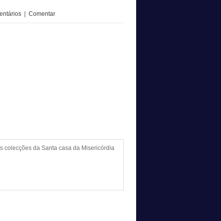
ntários
|
Comentar
s colecções da Santa casa da Misericórdia