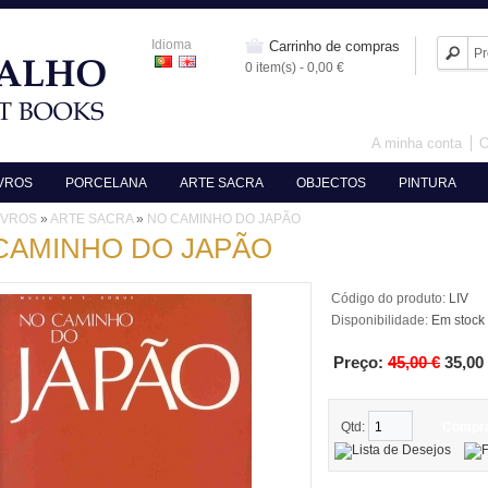
Idioma
Carrinho de compras
0 item(s) - 0,00 €
A minha conta
O
IVROS
PORCELANA
ARTE SACRA
OBJECTOS
PINTURA
IVROS
»
ARTE SACRA
»
NO CAMINHO DO JAPÃO
CAMINHO DO JAPÃO
Código do produto:
LIV
Disponibilidade:
Em stock
Preço:
45,00 €
35,00
Qtd:
Compr