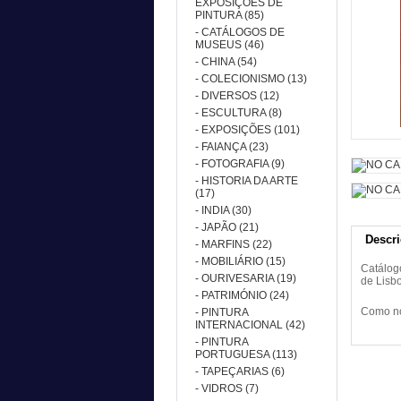
EXPOSIÇÕES DE
PINTURA (85)
- CATÁLOGOS DE
MUSEUS (46)
- CHINA (54)
- COLECIONISMO (13)
- DIVERSOS (12)
- ESCULTURA (8)
- EXPOSIÇÕES (101)
- FAIANÇA (23)
- FOTOGRAFIA (9)
- HISTORIA DA ARTE
(17)
- INDIA (30)
- JAPÃO (21)
Descr
- MARFINS (22)
- MOBILIÁRIO (15)
Catálog
- OURIVESARIA (19)
de Lisb
- PATRIMÓNIO (24)
Como no
- PINTURA
INTERNACIONAL (42)
- PINTURA
PORTUGUESA (113)
- TAPEÇARIAS (6)
- VIDROS (7)