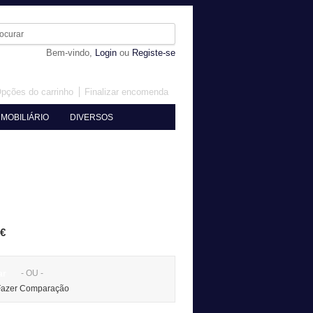
Bem-vindo,
Login
ou
Registe-se
pções do carrinho
Finalizar encomenda
MOBILIÁRIO
DIVERSOS
 €
- OU -
ar