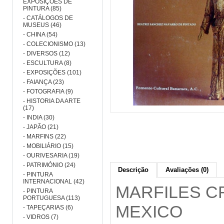
EXPOSIÇÕES DE
PINTURA (85)
- CATÁLOGOS DE
MUSEUS (46)
- CHINA (54)
- COLECIONISMO (13)
- DIVERSOS (12)
- ESCULTURA (8)
- EXPOSIÇÕES (101)
- FAIANÇA (23)
- FOTOGRAFIA (9)
- HISTORIA DA ARTE
(17)
- INDIA (30)
- JAPÃO (21)
- MARFINS (22)
- MOBILIÁRIO (15)
- OURIVESARIA (19)
- PATRIMÓNIO (24)
Descrição
Avaliações (0)
- PINTURA
INTERNACIONAL (42)
MARFILES C
- PINTURA
PORTUGUESA (113)
MEXICO
- TAPEÇARIAS (6)
- VIDROS (7)