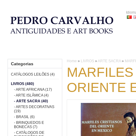
Idiom
HOME
CATÁLOGOS LEILÕES
LIVROS
PORCELANA
Home
»
LIVROS
»
ARTE SACRA
»
MARFI
Categorias
MARFILES
CATÁLOGOS LEILÕES (4)
ORIENTE 
LIVROS (480)
- ARTE AFRICANA (17)
- ARTE ISLÂMICA (4)
- ARTE SACRA (40)
- ARTES DECORATIVAS
(19)
- BRASIL (6)
- BRINQUEDOS E
BONECAS (7)
- CATÁLOGOS DE