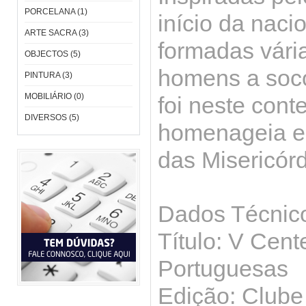
PORCELANA (1)
início da naci
ARTE SACRA (3)
formadas vári
OBJECTOS (5)
homens a soco
PINTURA (3)
MOBILIÁRIO (0)
foi neste cont
DIVERSOS (5)
homenageia e 
das Misericór
Dados Técnic
Título: V Cent
Portuguesas
Edição: Clube