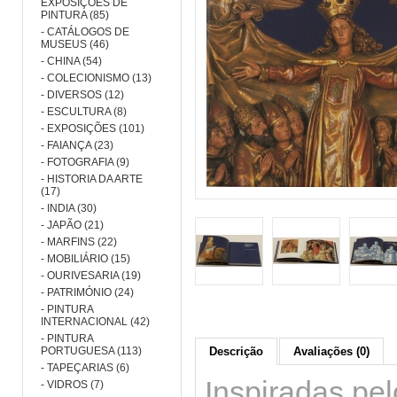
EXPOSIÇÕES DE
PINTURA (85)
- CATÁLOGOS DE
MUSEUS (46)
- CHINA (54)
- COLECIONISMO (13)
- DIVERSOS (12)
- ESCULTURA (8)
- EXPOSIÇÕES (101)
- FAIANÇA (23)
- FOTOGRAFIA (9)
- HISTORIA DA ARTE
(17)
- INDIA (30)
- JAPÃO (21)
- MARFINS (22)
- MOBILIÁRIO (15)
- OURIVESARIA (19)
- PATRIMÓNIO (24)
- PINTURA
INTERNACIONAL (42)
- PINTURA
PORTUGUESA (113)
Descrição
Avaliações (0)
- TAPEÇARIAS (6)
Inspiradas pel
- VIDROS (7)