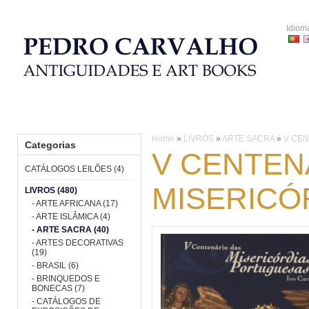
Idiom
HOME
CATÁLOGOS LEILÕES
LIVROS
PORCELANA
Home
»
LIVROS
»
ARTE SACRA
»
V CE
Categorias
V CENTEN
CATÁLOGOS LEILÕES (4)
MISERICÓ
LIVROS (480)
- ARTE AFRICANA (17)
- ARTE ISLÂMICA (4)
- ARTE SACRA (40)
- ARTES DECORATIVAS
(19)
- BRASIL (6)
- BRINQUEDOS E
BONECAS (7)
- CATÁLOGOS DE