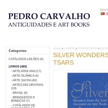
Idiom
HOME
CATÁLOGOS LEILÕES
LIVROS
PORCELANA
Home
»
LIVROS
»
OURIVESARIA
»
SILV
Categorias
SILVER WONDERS
CATÁLOGOS LEILÕES (4)
TSARS
LIVROS (480)
- ARTE AFRICANA (17)
- ARTE ISLÂMICA (4)
- ARTE SACRA (40)
- ARTES DECORATIVAS
(19)
- BRASIL (6)
- BRINQUEDOS E
BONECAS (7)
- CATÁLOGOS DE