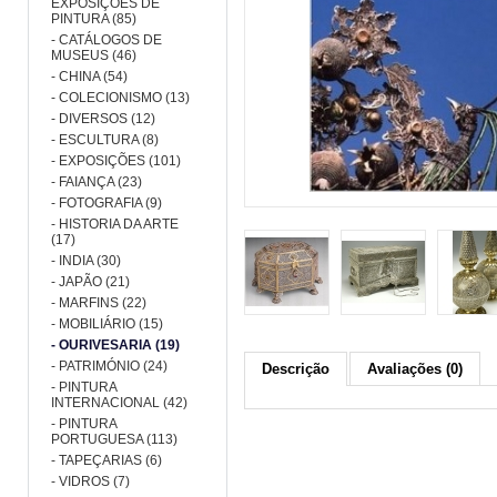
EXPOSIÇÕES DE
PINTURA (85)
- CATÁLOGOS DE
MUSEUS (46)
- CHINA (54)
- COLECIONISMO (13)
- DIVERSOS (12)
- ESCULTURA (8)
- EXPOSIÇÕES (101)
- FAIANÇA (23)
- FOTOGRAFIA (9)
- HISTORIA DA ARTE
(17)
- INDIA (30)
- JAPÃO (21)
- MARFINS (22)
- MOBILIÁRIO (15)
- OURIVESARIA (19)
- PATRIMÓNIO (24)
Descrição
Avaliações (0)
- PINTURA
INTERNACIONAL (42)
- PINTURA
PORTUGUESA (113)
- TAPEÇARIAS (6)
- VIDROS (7)