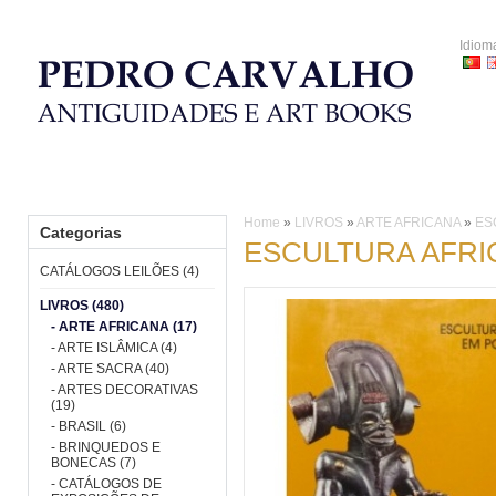
Idiom
HOME
CATÁLOGOS LEILÕES
LIVROS
PORCELANA
Home
»
LIVROS
»
ARTE AFRICANA
»
ES
Categorias
ESCULTURA AFRI
CATÁLOGOS LEILÕES (4)
LIVROS (480)
- ARTE AFRICANA (17)
- ARTE ISLÂMICA (4)
- ARTE SACRA (40)
- ARTES DECORATIVAS
(19)
- BRASIL (6)
- BRINQUEDOS E
BONECAS (7)
- CATÁLOGOS DE