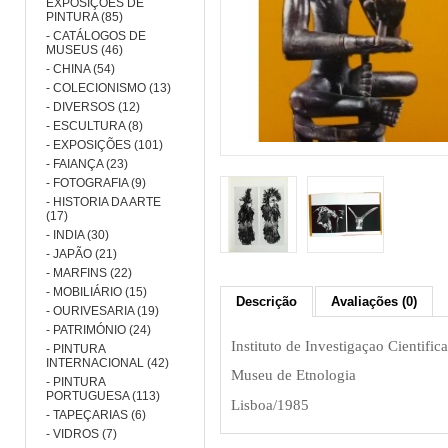
EXPOSIÇÕES DE
PINTURA (85)
- CATÁLOGOS DE
MUSEUS (46)
- CHINA (54)
- COLECIONISMO (13)
- DIVERSOS (12)
- ESCULTURA (8)
- EXPOSIÇÕES (101)
- FAIANÇA (23)
- FOTOGRAFIA (9)
- HISTORIA DA ARTE
(17)
- INDIA (30)
- JAPÃO (21)
- MARFINS (22)
- MOBILIÁRIO (15)
Descrição
Avaliações (0)
- OURIVESARIA (19)
- PATRIMÓNIO (24)
Instituto de Investigaçao Cientific
- PINTURA
INTERNACIONAL (42)
Museu de Etnologia
- PINTURA
PORTUGUESA (113)
Lisboa/1985
- TAPEÇARIAS (6)
- VIDROS (7)