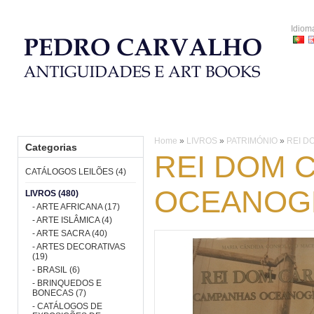
Idiom
HOME
CATÁLOGOS LEILÕES
LIVROS
PORCELANA
Home
»
LIVROS
»
PATRIMÓNIO
»
REI D
Categorias
REI DOM 
CATÁLOGOS LEILÕES (4)
OCEANOG
LIVROS (480)
- ARTE AFRICANA (17)
- ARTE ISLÂMICA (4)
- ARTE SACRA (40)
- ARTES DECORATIVAS
(19)
- BRASIL (6)
- BRINQUEDOS E
BONECAS (7)
- CATÁLOGOS DE