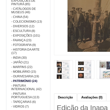
EXPOSIÇÕES DE
PINTURA (85)
- CATÁLOGOS DE
MUSEUS (46)
- CHINA (54)
- COLECIONISMO (13)
- DIVERSOS (12)
- ESCULTURA (8)
- EXPOSIÇÕES (101)
- FAIANÇA (23)
- FOTOGRAFIA (9)
- HISTORIA DA ARTE
(17)
- INDIA (30)
- JAPÃO (21)
- MARFINS (22)
- MOBILIÁRIO (15)
- OURIVESARIA (19)
- PATRIMÓNIO (24)
- PINTURA
INTERNACIONAL (42)
- PINTURA
PORTUGUESA (113)
Descrição
Avaliações (0)
- TAPEÇARIAS (6)
Edição da Inapa
- VIDROS (7)