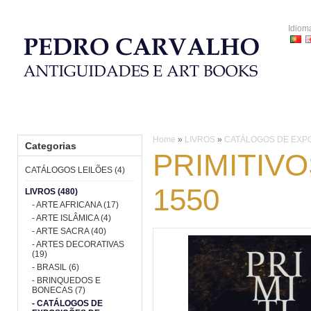
Idiom
HOME
CATÁLOGOS LEILÕES
LIVROS
PORCELANA
Home
»
LIVROS
»
CATÁLOGOS DE EXPO
Categorias
PRIMITIV
CATÁLOGOS LEILÕES (4)
1550
LIVROS (480)
- ARTE AFRICANA (17)
- ARTE ISLÂMICA (4)
- ARTE SACRA (40)
- ARTES DECORATIVAS
(19)
- BRASIL (6)
- BRINQUEDOS E
BONECAS (7)
- CATÁLOGOS DE