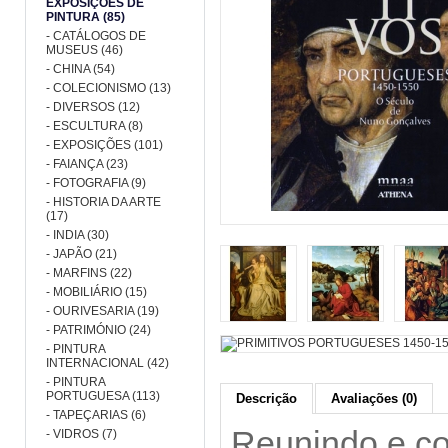
EXPOSIÇÕES DE
PINTURA (85)
- CATÁLOGOS DE
MUSEUS (46)
- CHINA (54)
- COLECIONISMO (13)
- DIVERSOS (12)
- ESCULTURA (8)
- EXPOSIÇÕES (101)
- FAIANÇA (23)
- FOTOGRAFIA (9)
- HISTORIA DA ARTE
(17)
- INDIA (30)
- JAPÃO (21)
- MARFINS (22)
- MOBILIÁRIO (15)
- OURIVESARIA (19)
- PATRIMÓNIO (24)
- PINTURA
INTERNACIONAL (42)
- PINTURA
PORTUGUESA (113)
Descrição
Avaliações (0)
- TAPEÇARIAS (6)
Reunindo e co
- VIDROS (7)