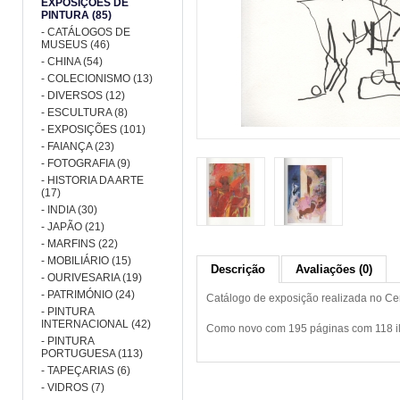
EXPOSIÇÕES DE
PINTURA (85)
- CATÁLOGOS DE
MUSEUS (46)
- CHINA (54)
- COLECIONISMO (13)
- DIVERSOS (12)
- ESCULTURA (8)
- EXPOSIÇÕES (101)
- FAIANÇA (23)
- FOTOGRAFIA (9)
- HISTORIA DA ARTE
(17)
- INDIA (30)
- JAPÃO (21)
- MARFINS (22)
- MOBILIÁRIO (15)
Descrição
Avaliações (0)
- OURIVESARIA (19)
- PATRIMÓNIO (24)
Catálogo de exposição realizada no Ce
- PINTURA
INTERNACIONAL (42)
Como novo com 195 páginas com 118 il
- PINTURA
PORTUGUESA (113)
- TAPEÇARIAS (6)
- VIDROS (7)