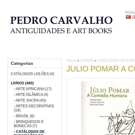
Idiom
HOME
CATÁLOGOS LEILÕES
LIVROS
PORCELANA
Home
»
LIVROS
»
CATÁLOGOS DE EXPO
Categorias
JULIO POMAR A 
CATÁLOGOS LEILÕES (4)
LIVROS (480)
- ARTE AFRICANA (17)
- ARTE ISLÂMICA (4)
- ARTE SACRA (40)
- ARTES DECORATIVAS
(19)
- BRASIL (6)
- BRINQUEDOS E
BONECAS (7)
- CATÁLOGOS DE