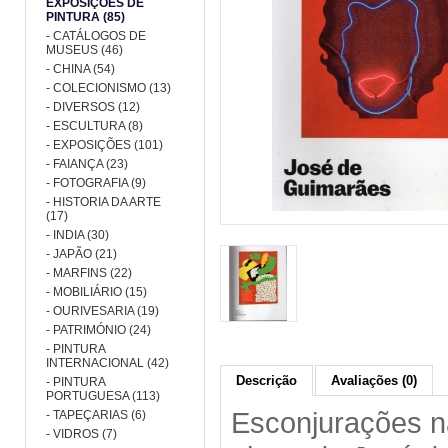
EXPOSIÇÕES DE
PINTURA (85)
- CATÁLOGOS DE
MUSEUS (46)
- CHINA (54)
- COLECIONISMO (13)
- DIVERSOS (12)
- ESCULTURA (8)
- EXPOSIÇÕES (101)
- FAIANÇA (23)
- FOTOGRAFIA (9)
- HISTORIA DA ARTE
(17)
- INDIA (30)
- JAPÃO (21)
- MARFINS (22)
- MOBILIÁRIO (15)
- OURIVESARIA (19)
- PATRIMÓNIO (24)
- PINTURA
INTERNACIONAL (42)
Descrição
Avaliações (0)
- PINTURA
PORTUGUESA (113)
Esconjurações n
- TAPEÇARIAS (6)
- VIDROS (7)