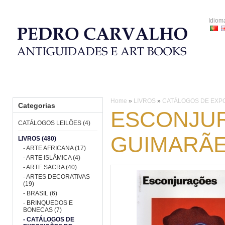
Idiom
HOME
CATÁLOGOS LEILÕES
LIVROS
PORCELANA
Home
»
LIVROS
»
CATÁLOGOS DE EXPO
Categorias
ESCONJUR
CATÁLOGOS LEILÕES (4)
GUIMARÃ
LIVROS (480)
- ARTE AFRICANA (17)
- ARTE ISLÂMICA (4)
- ARTE SACRA (40)
- ARTES DECORATIVAS
(19)
- BRASIL (6)
- BRINQUEDOS E
BONECAS (7)
- CATÁLOGOS DE