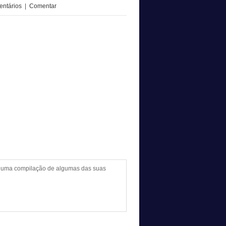
ntários
|
Comentar
az uma compilação de algumas das suas