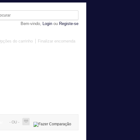
Bem-vindo,
Login
ou
Registe-se
pções do carrinho
Finalizar encomenda
MOBILIÁRIO
DIVERSOS
- OU -
ar