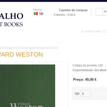
Idioma
Carrinho de compras
0 item(s) - 0,00 €
A minha conta
O
IVROS
PORCELANA
ARTE SACRA
OBJECTOS
PINTURA
IVROS
»
FOTOGRAFIA
»
EDWARD WESTON
ARD WESTON
Código do produto:
LIV
Disponibilidade:
Em stock
Preço: 45,00 €
Qtd:
Compr