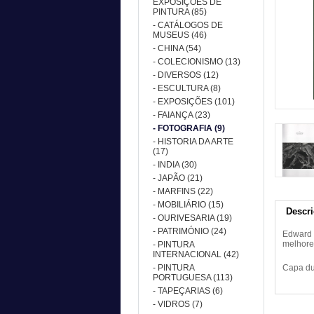
EXPOSIÇÕES DE
PINTURA (85)
- CATÁLOGOS DE
MUSEUS (46)
- CHINA (54)
- COLECIONISMO (13)
- DIVERSOS (12)
- ESCULTURA (8)
- EXPOSIÇÕES (101)
- FAIANÇA (23)
- FOTOGRAFIA (9)
- HISTORIA DA ARTE
(17)
- INDIA (30)
- JAPÃO (21)
- MARFINS (22)
- MOBILIÁRIO (15)
Descr
- OURIVESARIA (19)
- PATRIMÓNIO (24)
Edward 
melhore
- PINTURA
INTERNACIONAL (42)
- PINTURA
Capa du
PORTUGUESA (113)
- TAPEÇARIAS (6)
- VIDROS (7)