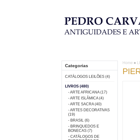
HOME
CATÁLOGOS LEILÕES
L
Home
»
L
Categorias
PIE
CATÁLOGOS LEILÕES (4)
LIVROS (480)
- ARTE AFRICANA (17)
- ARTE ISLÂMICA (4)
- ARTE SACRA (40)
- ARTES DECORATIVAS
(19)
- BRASIL (6)
- BRINQUEDOS E
BONECAS (7)
- CATÁLOGOS DE