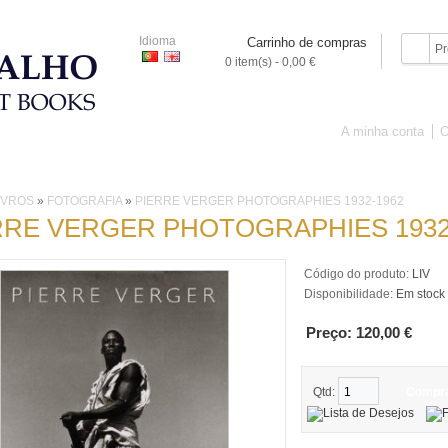
Idioma
Carrinho de compras
0 item(s) - 0,00 €
A minha conta
O
IVROS
PORCELANA
ARTE SACRA
OBJECTOS
PINTURA
IVROS
»
FOTOGRAFIA
»
PIERRE VERGER PHOTOGRAPHIES 1932-1962
RRE VERGER PHOTOGRAPHIES 1932
Código do produto:
LIV
Disponibilidade:
Em stock
Preço: 120,00 €
Qtd:
Compr