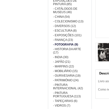
EXPOSIÇÕES DE
PINTURA (85)
- CATÁLOGOS DE
MUSEUS (46)
- CHINA (54)
- COLECIONISMO (13)
- DIVERSOS (12)
- ESCULTURA (8)
- EXPOSIÇÕES (101)
- FAIANÇA (23)
- FOTOGRAFIA (9)
- HISTORIA DA ARTE
(17)
- INDIA (30)
- JAPÃO (21)
- MARFINS (22)
- MOBILIÁRIO (15)
Descr
- OURIVESARIA (19)
- PATRIMÓNIO (24)
Livro a
- PINTURA
INTERNACIONAL (42)
Como no
- PINTURA
PORTUGUESA (113)
- TAPEÇARIAS (6)
- VIDROS (7)