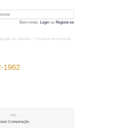
Bem-vindo,
Login
ou
Registe-se
pções do carrinho
Finalizar encomenda
MOBILIÁRIO
DIVERSOS
-1962
- OU -
ar