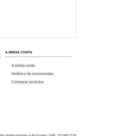
A MINHA CONTA
A minha conta
Histórico de encomendas
Comparar produtos
ho Antiguidades e Art books | NIF: 101961219