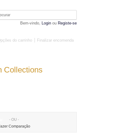
Bem-vindo,
Login
ou
Registe-se
pções do carrinho
Finalizar encomenda
MOBILIÁRIO
DIVERSOS
n Collections
- OU -
ar