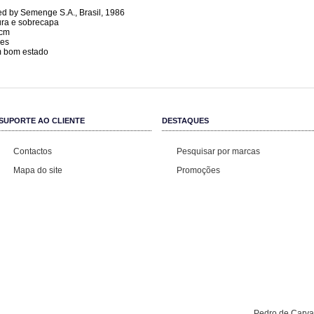
ed by Semenge S.A., Brasil, 1986
ra e sobrecapa
 cm
ges
m bom estado
SUPORTE AO CLIENTE
DESTAQUES
Contactos
Pesquisar por marcas
Mapa do site
Promoções
Pedro de Carval