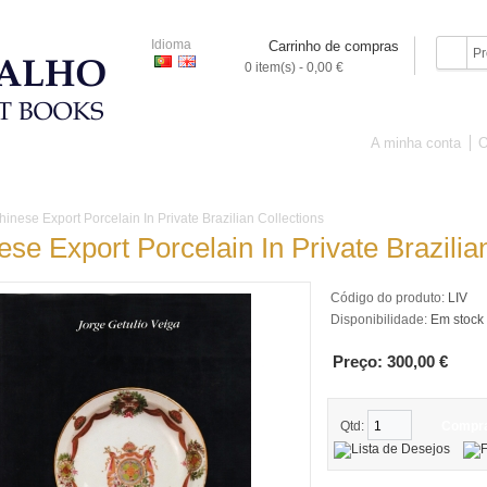
Idioma
Carrinho de compras
0 item(s) - 0,00 €
A minha conta
O
IVROS
PORCELANA
ARTE SACRA
OBJECTOS
PINTURA
hinese Export Porcelain In Private Brazilian Collections
ese Export Porcelain In Private Brazilia
Código do produto:
LIV
Disponibilidade:
Em stock
Preço: 300,00 €
Qtd:
Compr