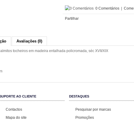
0 Comentários
|
Comen
Partilhar
ição
Avaliações (0)
palmitos tocheiros em madeira entalhada policromada, séc XVII/XIX
cm
SUPORTE AO CLIENTE
DESTAQUES
Contactos
Pesquisar por marcas
Mapa do site
Promoções