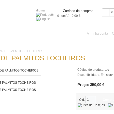
Idioma
Carrinho de compras
0 item(s) - 0,00 €
A minha conta
O
IVROS
PORCELANA
ARTE SACRA
OBJECTOS
PINTURA
AR DE PALMITOS TOCHEIROS
 DE PALMITOS TOCHEIROS
Código do produto:
toc
Disponibilidade:
Em stock
Preço: 350,00 €
Qtd:
Compra