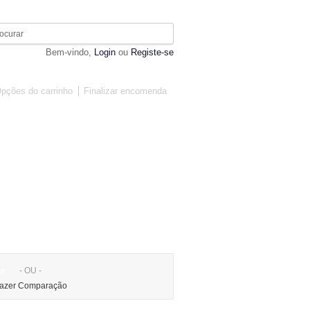
Bem-vindo,
Login
ou
Registe-se
pções do carrinho
Finalizar encomenda
MOBILIÁRIO
DIVERSOS
- OU -
r